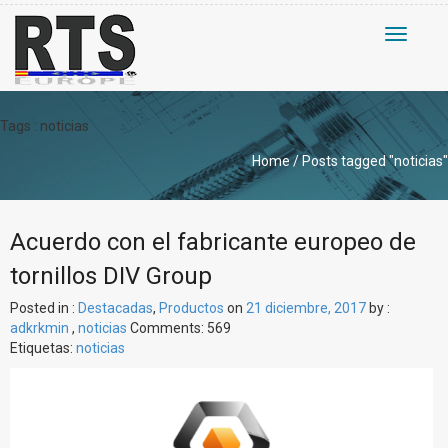
Toggle
navigati
Tags : noticias
Home
/ Posts tagged
"noticias"
Acuerdo con el fabricante europeo de
tornillos DIV Group
Posted in :
Destacadas
,
Productos
on
21 diciembre, 2017
by :
adkrkmin
,
noticias
Comments: 569
Etiquetas:
noticias