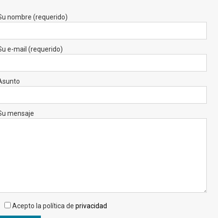
Su nombre (requerido)
Su e-mail (requerido)
Asunto
Su mensaje
Acepto la política de
privacidad