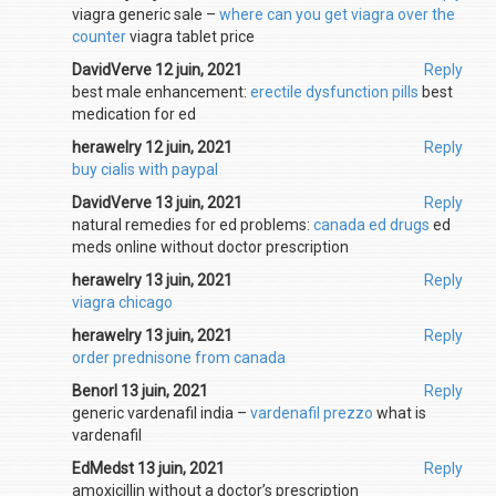
viagra generic sale –
where can you get viagra over the
counter
viagra tablet price
DavidVerve 12 juin, 2021
Reply
best male enhancement:
erectile dysfunction pills
best
medication for ed
herawelry 12 juin, 2021
Reply
buy cialis with paypal
DavidVerve 13 juin, 2021
Reply
natural remedies for ed problems:
canada ed drugs
ed
meds online without doctor prescription
herawelry 13 juin, 2021
Reply
viagra chicago
herawelry 13 juin, 2021
Reply
order prednisone from canada
Benorl 13 juin, 2021
Reply
generic vardenafil india –
vardenafil prezzo
what is
vardenafil
EdMedst 13 juin, 2021
Reply
amoxicillin without a doctor’s prescription