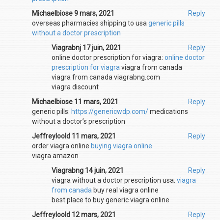
Michaelbiose 9 mars, 2021
Reply
overseas pharmacies shipping to usa
generic pills
without a doctor prescription
Viagrabnj 17 juin, 2021
Reply
online doctor prescription for viagra:
online doctor
prescription for viagra
viagra from canada
viagra from canada viagrabng.com
viagra discount
Michaelbiose 11 mars, 2021
Reply
generic pills:
https://genericwdp.com/
medications
without a doctor’s prescription
Jeffreyloold 11 mars, 2021
Reply
order viagra online
buying viagra online
viagra amazon
Viagrabng 14 juin, 2021
Reply
viagra without a doctor prescription usa:
viagra
from canada
buy real viagra online
best place to buy generic viagra online
Jeffreyloold 12 mars, 2021
Reply