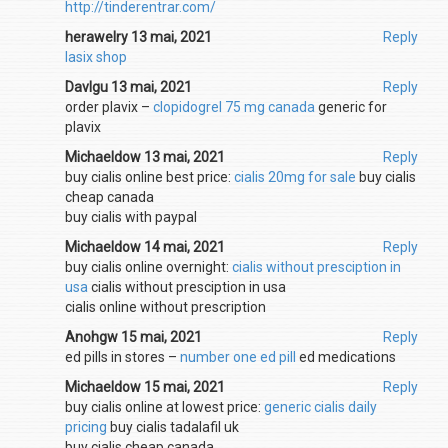
http://tinderentrar.com/
herawelry 13 mai, 2021
Reply
lasix shop
Davlgu 13 mai, 2021
Reply
order plavix –
clopidogrel 75 mg canada
generic for
plavix
Michaeldow 13 mai, 2021
Reply
buy cialis online best price:
cialis 20mg for sale
buy cialis
cheap canada
buy cialis with paypal
Michaeldow 14 mai, 2021
Reply
buy cialis online overnight:
cialis without presciption in
usa
cialis without presciption in usa
cialis online without prescription
Anohgw 15 mai, 2021
Reply
ed pills in stores –
number one ed pill
ed medications
Michaeldow 15 mai, 2021
Reply
buy cialis online at lowest price:
generic cialis daily
pricing
buy cialis tadalafil uk
buy cialis cheap canada