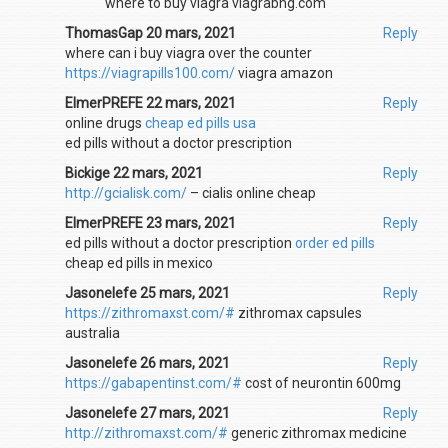
where to buy viagra viagrabng.com
ThomasGap 20 mars, 2021
Reply
where can i buy viagra over the counter
https://viagrapills100.com/
viagra amazon
ElmerPREFE 22 mars, 2021
Reply
online drugs
cheap ed pills usa
ed pills without a doctor prescription
Bickige 22 mars, 2021
Reply
http://gcialisk.com/
– cialis online cheap
ElmerPREFE 23 mars, 2021
Reply
ed pills without a doctor prescription
order ed pills
cheap ed pills in mexico
Jasonelefe 25 mars, 2021
Reply
https://zithromaxst.com/#
zithromax capsules
australia
Jasonelefe 26 mars, 2021
Reply
https://gabapentinst.com/#
cost of neurontin 600mg
Jasonelefe 27 mars, 2021
Reply
http://zithromaxst.com/#
generic zithromax medicine