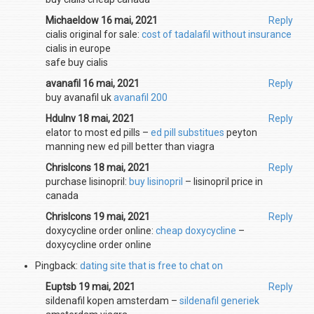
Michaeldow 16 mai, 2021
Reply
cialis original for sale:
cost of tadalafil without insurance
cialis in europe
safe buy cialis
avanafil 16 mai, 2021
Reply
buy avanafil uk
avanafil 200
Hdulnv 18 mai, 2021
Reply
elator to most ed pills –
ed pill substitues
peyton
manning new ed pill better than viagra
ChrisIcons 18 mai, 2021
Reply
purchase lisinopril:
buy lisinopril
– lisinopril price in
canada
ChrisIcons 19 mai, 2021
Reply
doxycycline order online:
cheap doxycycline
–
doxycycline order online
Pingback:
dating site that is free to chat on
Euptsb 19 mai, 2021
Reply
sildenafil kopen amsterdam –
sildenafil generiek