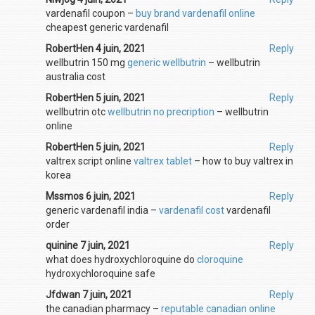
vardenafil coupon –
buy brand vardenafil online
cheapest generic vardenafil
RobertHen 4 juin, 2021
Reply
wellbutrin 150 mg
generic wellbutrin
– wellbutrin
australia cost
RobertHen 5 juin, 2021
Reply
wellbutrin otc
wellbutrin no precription
– wellbutrin
online
RobertHen 5 juin, 2021
Reply
valtrex script online
valtrex tablet
– how to buy valtrex in
korea
Mssmos 6 juin, 2021
Reply
generic vardenafil india –
vardenafil cost
vardenafil
order
quinine 7 juin, 2021
Reply
what does hydroxychloroquine do
cloroquine
hydroxychloroquine safe
Jfdwan 7 juin, 2021
Reply
the canadian pharmacy –
reputable canadian online