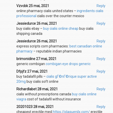
Vzvcbk 25 mai, 2021
Reply
online pharmacy cialis united states –
ingredients cialis
professional
cialis over the counter mexico
Jessiedurce 26 mai, 2021
Reply
buy cialis ebay –
buy cialis online cheap
buy cialis
shipping canada
Jessiedurce 26 mai, 2021
Reply
express scripts com pharmacies:
best canadian online
pharmacy
– reputable indian pharmacies
brimonidine 27 mai, 2021
Reply
generic combigan
combigan eye drops generic
Dfpjfz 27 mai, 2021
Reply
buy tadalafil pills –
cialis gГ©nГ©rique super active
20mg
buy cialis soft online
Richardlabet 28 mai, 2021
Reply
cialis without prescriptions canada
buy cialis online
viagra
cost of tadalafil without insurance
20201023 28 mai, 2021
Reply
cheapest erectile med
https://plaquenilx.com/
erectile