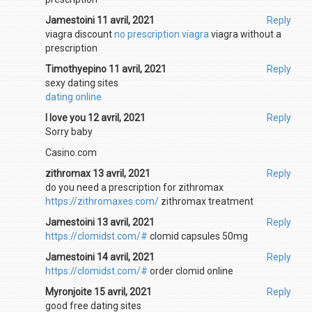
Jamestoini 11 avril, 2021
Reply
viagra discount
no prescription viagra
viagra without a
prescription
Timothyepino 11 avril, 2021
Reply
sexy dating sites
dating online
I love you 12 avril, 2021
Reply
Sorry baby
Casino.com
zithromax 13 avril, 2021
Reply
do you need a prescription for zithromax
https://zithromaxes.com/
zithromax treatment
Jamestoini 13 avril, 2021
Reply
https://clomidst.com/#
clomid capsules 50mg
Jamestoini 14 avril, 2021
Reply
https://clomidst.com/#
order clomid online
Myronjoite 15 avril, 2021
Reply
good free dating sites