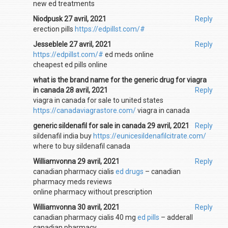
new ed treatments
Niodpusk 27 avril, 2021
Reply
erection pills
https://edpillst.com/#
Jesseblele 27 avril, 2021
Reply
https://edpillst.com/#
ed meds online
cheapest ed pills online
what is the brand name for the generic drug for viagra
in canada 28 avril, 2021
Reply
viagra in canada for sale to united states
https://canadaviagrastore.com/
viagra in canada
generic sildenafil for sale in canada 29 avril, 2021
Reply
sildenafil india buy
https://eunicesildenafilcitrate.com/
where to buy sildenafil canada
Williamvonna 29 avril, 2021
Reply
canadian pharmacy cialis
ed drugs
– canadian
pharmacy meds reviews
online pharmacy without prescription
Williamvonna 30 avril, 2021
Reply
canadian pharmacy cialis 40 mg
ed pills
– adderall
canadian pharmacy