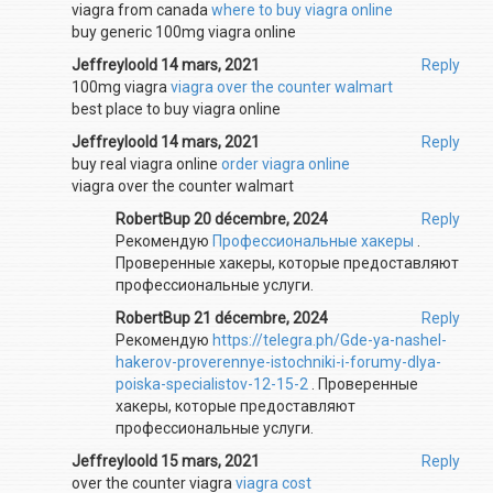
viagra from canada
where to buy viagra online
buy generic 100mg viagra online
Jeffreyloold 14 mars, 2021
Reply
100mg viagra
viagra over the counter walmart
best place to buy viagra online
Jeffreyloold 14 mars, 2021
Reply
buy real viagra online
order viagra online
viagra over the counter walmart
RobertBup 20 décembre, 2024
Reply
Рекомендую
Профессиональные хакеры
.
Проверенные хакеры, которые предоставляют
профессиональные услуги.
RobertBup 21 décembre, 2024
Reply
Рекомендую
https://telegra.ph/Gde-ya-nashel-
hakerov-proverennye-istochniki-i-forumy-dlya-
poiska-specialistov-12-15-2
. Проверенные
хакеры, которые предоставляют
профессиональные услуги.
Jeffreyloold 15 mars, 2021
Reply
over the counter viagra
viagra cost