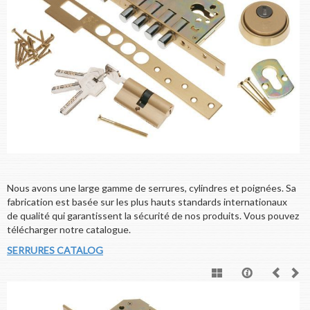
Nous avons une large gamme de serrures, cylindres et poignées. Sa
fabrication est basée sur les plus hauts standards internationaux
de qualité qui garantissent la sécurité de nos produits. Vous pouvez
télécharger notre catalogue.
SERRURES CATALOG