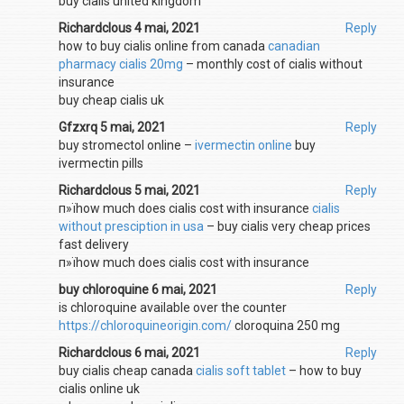
buy cialis united kingdom
Richardclous 4 mai, 2021
Reply
how to buy cialis online from canada
canadian
pharmacy cialis 20mg
– monthly cost of cialis without
insurance
buy cheap cialis uk
Gfzxrq 5 mai, 2021
Reply
buy stromectol online –
ivermectin online
buy
ivermectin pills
Richardclous 5 mai, 2021
Reply
п»їhow much does cialis cost with insurance
cialis
without presciption in usa
– buy cialis very cheap prices
fast delivery
п»їhow much does cialis cost with insurance
buy chloroquine 6 mai, 2021
Reply
is chloroquine available over the counter
https://chloroquineorigin.com/
cloroquina 250 mg
Richardclous 6 mai, 2021
Reply
buy cialis cheap canada
cialis soft tablet
– how to buy
cialis online uk