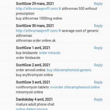
ScottGow 29 mars, 2021
Reply
http://zithromaxproff.com/#
zithromax 500 without
prescription
buy zithromax 1000mg online
ScottGow 30 mars, 2021
Reply
http://zithromaxproff.com/#
average cost of generic
zithromax
zithromax order online uk
ScottGow 1 avril, 2021
Reply
buy tinidazole:
order minocin
order tinidazole
ScottGow 2 avril, 2021
Reply
order amoxil online:
buy chloramphenicol generic
buy erythromycin online
ScottGow 3 avril, 2021
Reply
roxithromycin tablets:
п»їorder chloramphenicol online
minomycin online
Danilokiday 4 avril, 2021
Reply
mature adult phone chat
online dating service