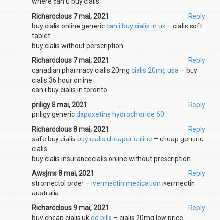
where can u buy cialis
Richardclous 7 mai, 2021
Reply
buy cialis online generic
can i buy cialis in uk
– cialis soft
tablet
buy cialis without perscription
Richardclous 7 mai, 2021
Reply
canadian pharmacy cialis 20mg
cialis 20mg usa
– buy
cialis 36 hour online
can i buy cialis in toronto
priligy 8 mai, 2021
Reply
priligy generic
dapoxetine hydrochloride 60
Richardclous 8 mai, 2021
Reply
safe buy cialis
buy cialis cheaper online
– cheap generic
cialis
buy cialis insurancecialis online without prescription
Awsjms 8 mai, 2021
Reply
stromectol order –
ivermectin medication
ivermectin
australia
Richardclous 9 mai, 2021
Reply
buy cheap cialis uk
ed pills
– cialis 20mg low price