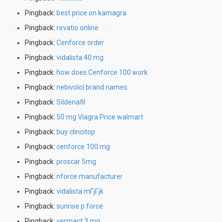
Pingback:
best price on kamagra
Pingback:
revatio online
Pingback:
Cenforce order
Pingback:
vidalista 40 mg
Pingback:
how does Cenforce 100 work
Pingback:
nebivolol brand names
Pingback:
Sildenafil
Pingback:
50 mg Viagra Price walmart
Pingback:
buy clincitop
Pingback:
cenforce 100 mg
Pingback:
proscar 5mg
Pingback:
nforce manufacturer
Pingback:
vidalista mГјГјk
Pingback:
sunrise p force
Pingback:
vermact 3 mg