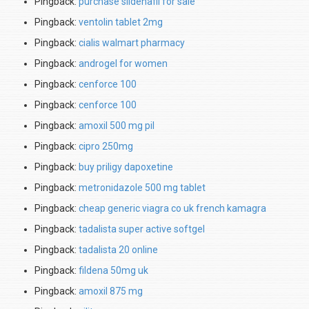
Pingback:
purchase sildenafil for sale
Pingback:
ventolin tablet 2mg
Pingback:
cialis walmart pharmacy
Pingback:
androgel for women
Pingback:
cenforce 100
Pingback:
cenforce 100
Pingback:
amoxil 500 mg pil
Pingback:
cipro 250mg
Pingback:
buy priligy dapoxetine
Pingback:
metronidazole 500 mg tablet
Pingback:
cheap generic viagra co uk french kamagra
Pingback:
tadalista super active softgel
Pingback:
tadalista 20 online
Pingback:
fildena 50mg uk
Pingback:
amoxil 875 mg