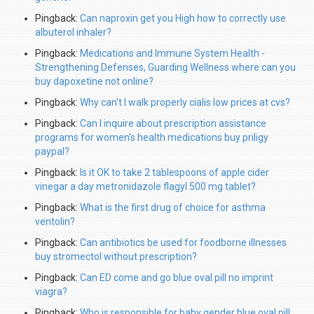
Pingback:
Can naproxin get you High how to correctly use
albuterol inhaler?
Pingback:
Medications and Immune System Health -
Strengthening Defenses, Guarding Wellness where can you
buy dapoxetine not online?
Pingback:
Why can't I walk properly cialis low prices at cvs?
Pingback:
Can I inquire about prescription assistance
programs for women's health medications buy priligy
paypal?
Pingback:
Is it OK to take 2 tablespoons of apple cider
vinegar a day metronidazole flagyl 500 mg tablet?
Pingback:
What is the first drug of choice for asthma
ventolin?
Pingback:
Can antibiotics be used for foodborne illnesses
buy stromectol without prescription?
Pingback:
Can ED come and go blue oval pill no imprint
viagra?
Pingback:
Who is responsible for baby gender blue oval pill