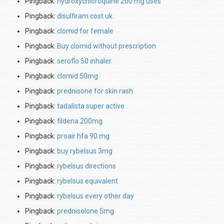
Pingback:
hydroxychloroquine 200 mg uses
Pingback:
disulfiram cost uk
Pingback:
clomid for female
Pingback:
Buy clomid without prescription
Pingback:
seroflo 50 inhaler
Pingback:
clomid 50mg
Pingback:
prednisone for skin rash
Pingback:
tadalista super active
Pingback:
fildena 200mg
Pingback:
proair hfa 90 mg
Pingback:
buy rybelsus 3mg
Pingback:
rybelsus directions
Pingback:
rybelsus equivalent
Pingback:
rybelsus every other day
Pingback:
prednisolone 5mg