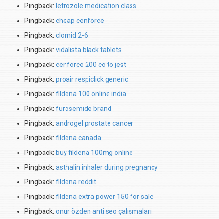
Pingback:
letrozole medication class
Pingback:
cheap cenforce
Pingback:
clomid 2-6
Pingback:
vidalista black tablets
Pingback:
cenforce 200 co to jest
Pingback:
proair respiclick generic
Pingback:
fildena 100 online india
Pingback:
furosemide brand
Pingback:
androgel prostate cancer
Pingback:
fildena canada
Pingback:
buy fildena 100mg online
Pingback:
asthalin inhaler during pregnancy
Pingback:
fildena reddit
Pingback:
fildena extra power 150 for sale
Pingback:
onur özden anti seo çalışmaları