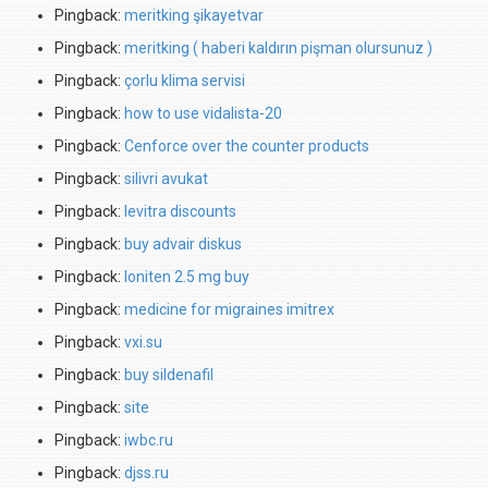
Pingback:
meritking şikayetvar
Pingback:
meritking ( haberi kaldırın pişman olursunuz )
Pingback:
çorlu klima servisi
Pingback:
how to use vidalista-20
Pingback:
Cenforce over the counter products
Pingback:
silivri avukat
Pingback:
levitra discounts
Pingback:
buy advair diskus
Pingback:
loniten 2.5 mg buy
Pingback:
medicine for migraines imitrex
Pingback:
vxi.su
Pingback:
buy sildenafil
Pingback:
site
Pingback:
iwbc.ru
Pingback:
djss.ru