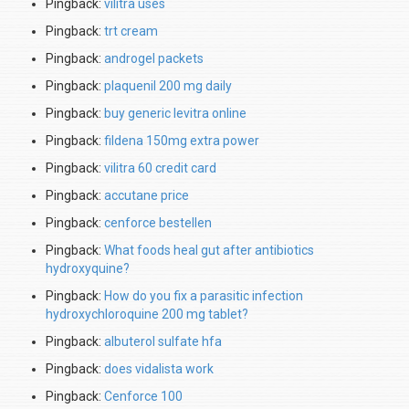
Pingback:
vilitra uses
Pingback:
trt cream
Pingback:
androgel packets
Pingback:
plaquenil 200 mg daily
Pingback:
buy generic levitra online
Pingback:
fildena 150mg extra power
Pingback:
vilitra 60 credit card
Pingback:
accutane price
Pingback:
cenforce bestellen
Pingback:
What foods heal gut after antibiotics
hydroxyquine?
Pingback:
How do you fix a parasitic infection
hydroxychloroquine 200 mg tablet?
Pingback:
albuterol sulfate hfa
Pingback:
does vidalista work
Pingback:
Cenforce 100