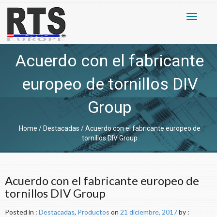
Toggle
navigati
Acuerdo con el fabricante
europeo de tornillos DIV
Group
Home
/
Destacadas
/
Acuerdo con el fabricante europeo de
tornillos DIV Group
Acuerdo con el fabricante europeo de
tornillos DIV Group
Posted in :
Destacadas
,
Productos
on
21 diciembre, 2017
by :