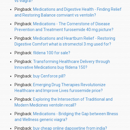
vs viagra?
Pingback:
Medications and Digestive Health - Finding Relief
and Restoring Balance comviant vs ventolin?
Pingback:
Medications - The Cornerstone of Disease
Prevention and Treatment furosemide 40 mg picture?
Pingback:
Medications and Heartburn Relief - Restoring
Digestive Comfort what is stromectol 3 mg used for?
Pingback:
fildena 100 for sale?
Pingback:
Transforming Healthcare Delivery through
Innovative Medications buy fildena 150?
Pingback:
buy Cenforce pill?
Pingback:
Emerging Drug Therapies Revolutionize
Healthcare and Improve Lives furosemide price?
Pingback:
Exploring the Intersection of Traditional and
Modern Medicines ventolin recall?
Pingback:
Medications - Bridging the Gap between Illness
and Wellness generic viagra?
Pingback:
buy cheap online dapoxetine from india?