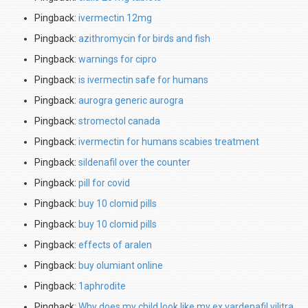
Pingback:
ivermectin 12mg
Pingback:
azithromycin for birds and fish
Pingback:
warnings for cipro
Pingback:
is ivermectin safe for humans
Pingback:
aurogra generic aurogra
Pingback:
stromectol canada
Pingback:
ivermectin for humans scabies treatment
Pingback:
sildenafil over the counter
Pingback:
pill for covid
Pingback:
buy 10 clomid pills
Pingback:
buy 10 clomid pills
Pingback:
effects of aralen
Pingback:
buy olumiant online
Pingback:
1aphrodite
Pingback:
Why does my child look like my ex vardenafil vilitra