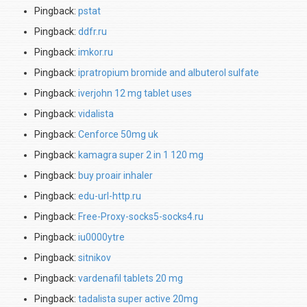
Pingback:
pstat
Pingback:
ddfr.ru
Pingback:
imkor.ru
Pingback:
ipratropium bromide and albuterol sulfate
Pingback:
iverjohn 12 mg tablet uses
Pingback:
vidalista
Pingback:
Cenforce 50mg uk
Pingback:
kamagra super 2 in 1 120 mg
Pingback:
buy proair inhaler
Pingback:
edu-url-http.ru
Pingback:
Free-Proxy-socks5-socks4.ru
Pingback:
iu0000ytre
Pingback:
sitnikov
Pingback:
vardenafil tablets 20 mg
Pingback:
tadalista super active 20mg