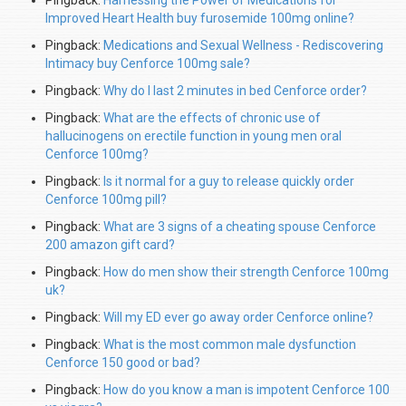
Pingback:
Harnessing the Power of Medications for
Improved Heart Health buy furosemide 100mg online?
Pingback:
Medications and Sexual Wellness - Rediscovering
Intimacy buy Cenforce 100mg sale?
Pingback:
Why do I last 2 minutes in bed Cenforce order?
Pingback:
What are the effects of chronic use of
hallucinogens on erectile function in young men oral
Cenforce 100mg?
Pingback:
Is it normal for a guy to release quickly order
Cenforce 100mg pill?
Pingback:
What are 3 signs of a cheating spouse Cenforce
200 amazon gift card?
Pingback:
How do men show their strength Cenforce 100mg
uk?
Pingback:
Will my ED ever go away order Cenforce online?
Pingback:
What is the most common male dysfunction
Cenforce 150 good or bad?
Pingback:
How do you know a man is impotent Cenforce 100