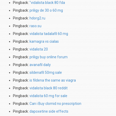
Pingback:
"vidalista black 80 fda
Pingback:
priligy de 30 o 60 mg
Pingback:
hdorg2.ru
Pingback:
raso.su
Pingback:
vidalista tadalafil 60 mg
Pingback:
kamagra vs cialas
Pingback:
vidalista 20
Pingback:
priligy buy online forum
Pingback:
avanafil daily
Pingback:
sildenafil 50mg sale
Pingback:
is fildena the same as viagra
Pingback:
vidalista black 80 reddit
Pingback:
vidalista 60 mg for sale
Pingback:
Can i Buy clomid no prescription
Pingback:
dapoxetine side effects