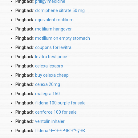
Pingback:
priligy medicine
Pingback:
clomiphene citrate 50 mg
Pingback:
equivalent motilium
Pingback:
motilium hangover
Pingback:
motilium on empty stomach
Pingback:
coupons for levitra
Pingback:
levitra best price
Pingback:
celexa lexapro
Pingback:
buy celexa cheap
Pingback:
celexa 20mg
Pingback:
malegra 150
Pingback:
fildena 100 purple for sale
Pingback:
cenforce 100 for sale
Pingback:
ventolin inhaler
Pingback:
fildena Ч—Ч•Ч•ЧЄ Ч“ЧўЧЄ