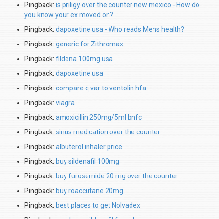
Pingback:
is priligy over the counter new mexico - How do
you know your ex moved on?
Pingback:
dapoxetine usa - Who reads Mens health?
Pingback:
generic for Zithromax
Pingback:
fildena 100mg usa
Pingback:
dapoxetine usa
Pingback:
compare q var to ventolin hfa
Pingback:
viagra
Pingback:
amoxicillin 250mg/5ml bnfc
Pingback:
sinus medication over the counter
Pingback:
albuterol inhaler price
Pingback:
buy sildenafil 100mg
Pingback:
buy furosemide 20 mg over the counter
Pingback:
buy roaccutane 20mg
Pingback:
best places to get Nolvadex