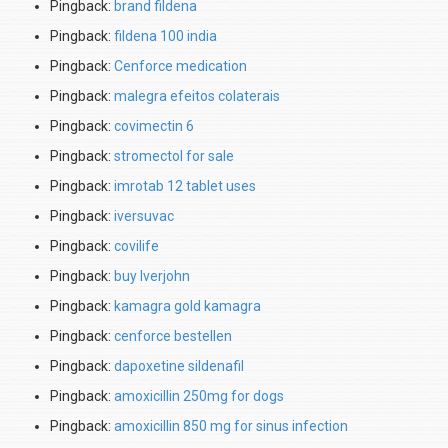
Pingback:
brand fildena
Pingback:
fildena 100 india
Pingback:
Cenforce medication
Pingback:
malegra efeitos colaterais
Pingback:
covimectin 6
Pingback:
stromectol for sale
Pingback:
imrotab 12 tablet uses
Pingback:
iversuvac
Pingback:
covilife
Pingback:
buy Iverjohn
Pingback:
kamagra gold kamagra
Pingback:
cenforce bestellen
Pingback:
dapoxetine sildenafil
Pingback:
amoxicillin 250mg for dogs
Pingback:
amoxicillin 850 mg for sinus infection