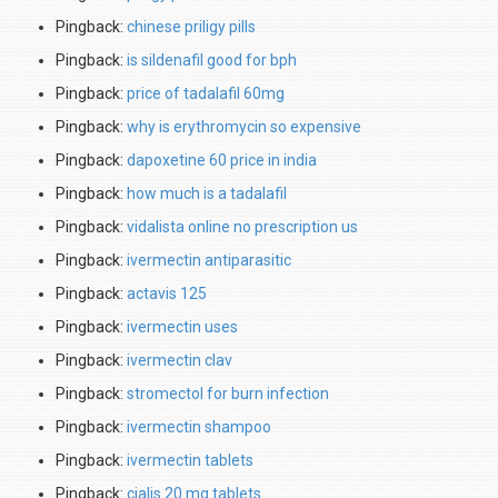
Pingback:
chinese priligy pills
Pingback:
is sildenafil good for bph
Pingback:
price of tadalafil 60mg
Pingback:
why is erythromycin so expensive
Pingback:
dapoxetine 60 price in india
Pingback:
how much is a tadalafil
Pingback:
vidalista online no prescription us
Pingback:
ivermectin antiparasitic
Pingback:
actavis 125
Pingback:
ivermectin uses
Pingback:
ivermectin clav
Pingback:
stromectol for burn infection
Pingback:
ivermectin shampoo
Pingback:
ivermectin tablets
Pingback:
cialis 20 mg tablets