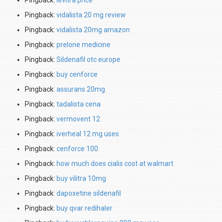
Pingback:
levitra price
Pingback:
vidalista 20 mg review
Pingback:
vidalista 20mg amazon
Pingback:
prelone medicine
Pingback:
Sildenafil otc europe
Pingback:
buy cenforce
Pingback:
assurans 20mg
Pingback:
tadalista cena
Pingback:
vermovent 12
Pingback:
iverheal 12 mg uses
Pingback:
cenforce 100
Pingback:
how much does cialis cost at walmart
Pingback:
buy vilitra 10mg
Pingback:
dapoxetine sildenafil
Pingback:
buy qvar redihaler