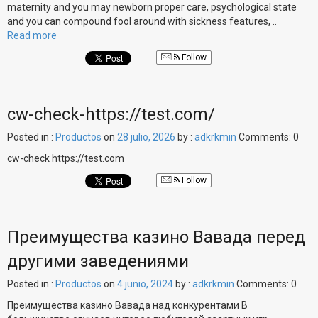
maternity and you may newborn proper care, psychological state
and you can compound fool around with sickness features, ..
Read more
Follow
cw-check-https://test.com/
Posted in :
Productos
on
28 julio, 2026
by :
adkrkmin
Comments: 0
cw-check https://test.com
Follow
Преимущества казино Вавада перед
другими заведениями
Posted in :
Productos
on
4 junio, 2024
by :
adkrkmin
Comments: 0
Преимущества казино Вавада над конкурентами В