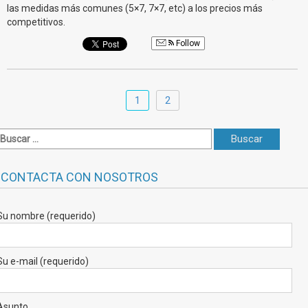
las medidas más comunes (5×7, 7×7, etc) a los precios más
competitivos.
Follow
1
2
CONTACTA CON NOSOTROS
Su nombre (requerido)
Su e-mail (requerido)
Asunto