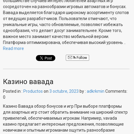
большинстве случаев интерес любителей азартных игр
сосредоточен на разнообразии игровых автоматов и бонусах.
Вавада выделяется благодаря широкому ассортименту слотов
от ведущих разработчиков. Пользователи отмечают, что
уникальные игры, часто обновляемые, позволяют избежать
однообразия, что делает досуг занимательнее. Кроме того,
важное место занимает качество мобильной версии.
Платформа оптимизирована, обеспечивая высокий уровень ..
Read more
Follow
Казино вавада
Posted in :
Productos
on
3 octubre, 2023
by :
adkrkmin
Comments:
0
Казино Вавада обзор бонусов и игр При выборе платформы
для азартных игр стоит обратить внимание на широкий спектр
привилегий, обеспечиваемых игрокам. Например, vavada
казино предлагает интересные предложения, позволяющие
новичкам и опытным игроманам ощутить разнообразие