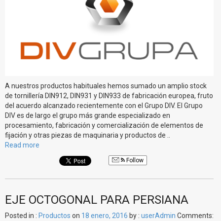
A nuestros productos habituales hemos sumado un amplio stock
de tornillería DIN912, DIN931 y DIN933 de fabricación europea, fruto
del acuerdo alcanzado recientemente con el Grupo DIV. El Grupo
DIV es de largo el grupo más grande especializado en
procesamiento, fabricación y comercialización de elementos de
fijación y otras piezas de maquinaria y productos de ..
Read more
Follow
EJE OCTOGONAL PARA PERSIANA
Posted in :
Productos
on
18 enero, 2016
by :
userAdmin
Comments: