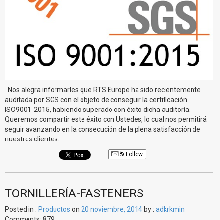
Nos alegra informarles que RTS Europe ha sido recientemente
auditada por SGS con el objeto de conseguir la certificación
ISO9001-2015, habiendo superado con éxito dicha auditoría.
Queremos compartir este éxito con Ustedes, lo cual nos permitirá
seguir avanzando en la consecución de la plena satisfacción de
nuestros clientes.
Follow
TORNILLERÍA-FASTENERS
Posted in :
Productos
on
20 noviembre, 2014
by :
adkrkmin
Comments: 879